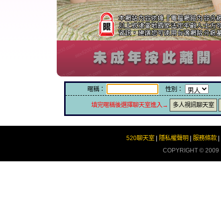
暱稱：
性別：
填完暱稱後選擇聊天室進入→
多人視訊聊天室
520聊天室
|
隱私權聲明
|
服務條款
|
COPYRIGHT © 2009